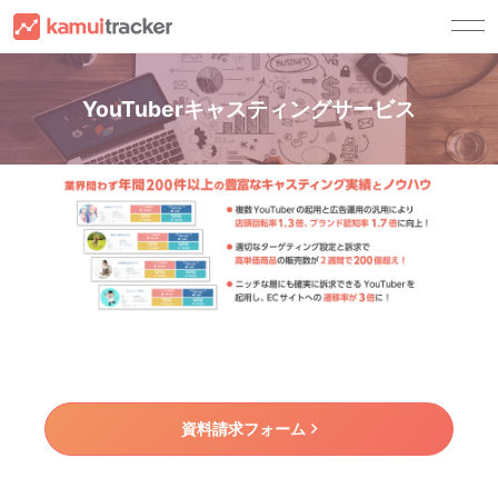
サービス一覧
YouTuberキャスティングサービス
kamui trackerとは
顧客別ソリューション
キャスティングサービス
YouTuberの方へ
導入事例
チャンネル運用サービス
広告主・広告代理店の方へ
資料請求
コンサルティングサービス
YouTuber事務所の方へ
ご利用ガイド
ご利用ガイド
セミナー・ノウハウ
FAQ
セミナー
お問い合わせ
ノウハウ
法人の方
登
録
ログイン
資料請求フォーム
NEWS
法人の方(試用版お申し込み)
YouTuberの方