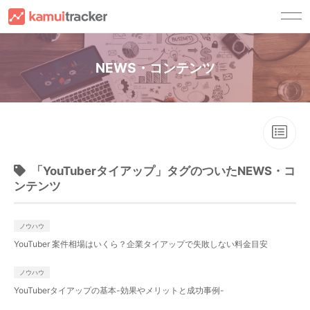
サービス一覧
NEWS・コンテンツ
kamui trackerとは
顧客別ソリューション
キャスティングサービス
YouTuberの方へ
導入事例
チャンネル運用サービス
広告主・広告代理店の方へ
資料請求
コンサルティングサービス
YouTuber事務所の方へ
ご利用ガイド
「YouTuberタイアップ」タグのついたNEWS・コ
ンテンツ
ご利用ガイド
セミナー・ノウハウ
FAQ
セミナー
お問い合わせ
ノウハウ
ノウハウ
YouTuber 案件相場はいくら？企業タイアップで失敗しない料金目安
法人の方
登
録
ログイン
NEWS
法人の方(試用版お申し込み)
ノウハウ
YouTuberタイアップの基本-効果やメリットと成功事例-
YouTuberの方