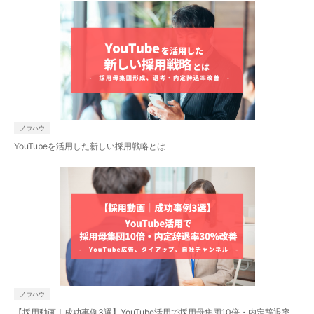
ノウハウ
YouTubeを活用した新しい採用戦略とは
カテゴリー
NEWS
セミナー
セミナー（過去開催）
ノウハウ
プレスリリース
ノウハウ
制作実績
掲載情報
【採用動画｜成功事例3選】YouTube活用で採用母集団10倍・内定辞退率