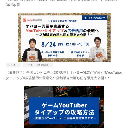
30%改善
調査・分析
YouTubeマーケティング支援
kamuitrackerとは？
セミナー
セミナー（過去開催）
キャスティングサービスとは
【募集終了】全国コンビニ売上30%UP！オハヨー乳業が実践するYouTuber
タイアップ×広告活用の最適化〜店舗販売の勝ち筋を限定大公開！〜
チャンネル運用サービスとは
動画戦略から制作・活用まで。
プロ集団がフルサポート