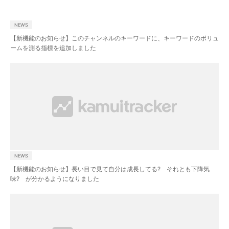
調査・分析
NEWS
【新機能のお知らせ】このチャンネルのキーワードに、キーワードのボリュ
ームを測る指標を追加しました
YouTubeマーケティング支援
kamuitrackerとは？
キャスティングサービスとは
チャンネル運用サービスとは
NEWS
【新機能のお知らせ】長い目で見て自分は成長してる? それとも下降気
味? が分かるようになりました
動画戦略から制作・活用まで。
プロ集団がフルサポート