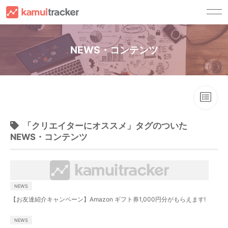
サービス一覧
NEWS・コンテンツ
kamui trackerとは
顧客別ソリューション
キャスティングサービス
YouTuberの方へ
導入事例
チャンネル運用サービス
広告主・広告代理店の方へ
資料請求
コンサルティングサービス
YouTuber事務所の方へ
ご利用ガイド
「クリエイターにオススメ」タグのついた
NEWS・コンテンツ
ご利用ガイド
セミナー・ノウハウ
FAQ
セミナー
お問い合わせ
ノウハウ
法人の方
NEWS
登
録
ログイン
NEWS
【お友達紹介キャンペーン】Amazon ギフト券1,000円分がもらえます!
法人の方(試用版お申し込み)
YouTuberの方
NEWS