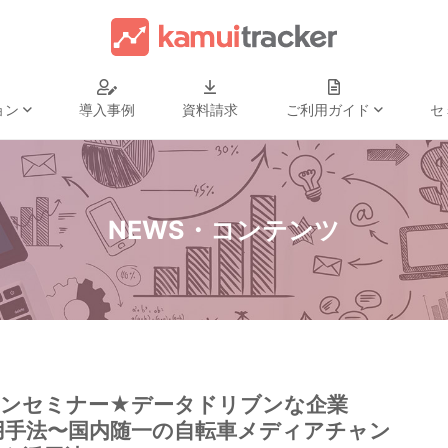
ョン
導入事例
資料請求
ご利用ガイド
セ
NEWS・コンテンツ
インセミナー★データドリブンな企業
運用手法〜国内随一の自転車メディアチャン