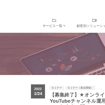
サービス一覧
サービス一覧
顧客別ソリューシ
kamui trackerとは
顧客別ソリューション
キャスティングサービス
YouTuberの方へ
導入事例
チャンネル運用サービス
広告主・広告代理店の方へ
資料請求
コンサルティングサービス
YouTuber事務所の方へ
ご利用ガイド
ご利用ガイド
セミナー・ノウハウ
セミナー
セミナー（過去開催）
2022
1/24
【募集終了】★オンラ
FAQ
セミナー
お問い合わせ
YouTubeチャンネル