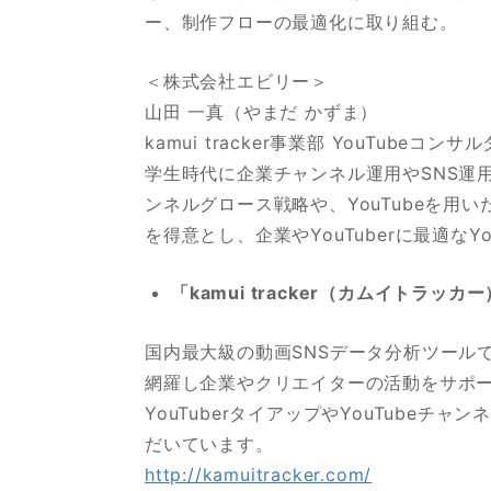
ー、制作フローの最適化に取り組む。
＜株式会社エビリー＞
山田 一真（やまだ かずま）
kamui tracker事業部 YouTubeコンサ
学生時代に企業チャンネル運用やSNS運用の
ンネルグロース戦略や、YouTubeを用
を得意とし、企業やYouTuberに最適なY
「kamui tracker（カムイトラッ
国内最大級の動画SNSデータ分析ツールである「
網羅し企業やクリエイターの活動をサポ
YouTuberタイアップやYouTubeチ
だいています。
http://kamuitracker.com/