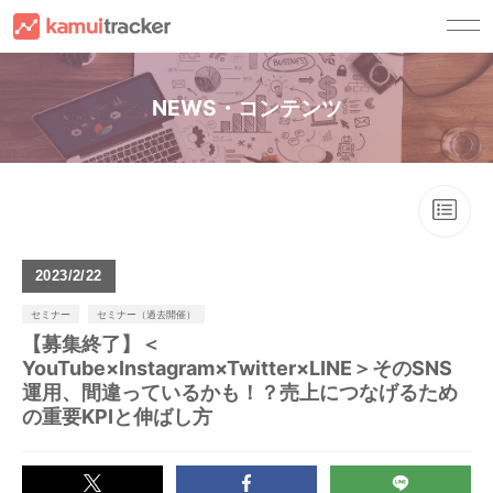
サービス一覧
NEWS・コンテンツ
kamui trackerとは
顧客別ソリューション
キャスティングサービス
YouTuberの方へ
導入事例
チャンネル運用サービス
広告主・広告代理店の方へ
資料請求
コンサルティングサービス
YouTuber事務所の方へ
ご利用ガイド
2023
2/22
ご利用ガイド
セミナー・ノウハウ
セミナー
セミナー（過去開催）
FAQ
【募集終了】＜
セミナー
お問い合わせ
YouTube×Instagram×Twitter×LINE＞そのSNS
ノウハウ
運用、間違っているかも！？売上につなげるため
法人の方
登
録
の重要KPIと伸ばし方
ログイン
NEWS
法人の方(試用版お申し込み)
YouTuberの方