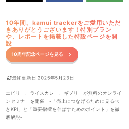
10年間、kamui trackerをご愛用いただ
きありがとうございます！特別プラン
や、レポートを掲載した特設ページを開
設
10周年記念ページを見る
最終更新日 2025年5月23日
カテゴリー
NEWS
エビリー、ライスカレー、ギブリーが無料のオンライ
セミナー
ンセミナーを開催 -「売上につなげるために見るべ
セミナー（過去開催）
きKPI」と「重要指標を伸ばすためのポイント」を徹
ノウハウ
プレスリリース
底解説-
制作実績
掲載情報