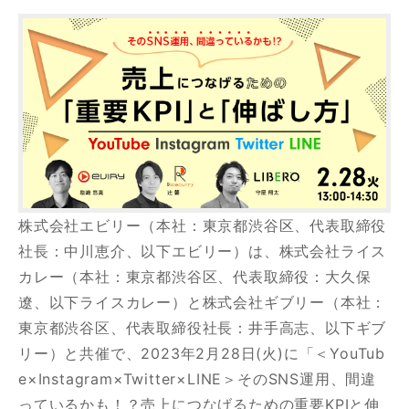
調査・分析
YouTubeマーケティング支援
kamuitrackerとは？
キャスティングサービスとは
株式会社エビリー（本社：東京都渋谷区、代表取締役
社長：中川恵介、以下エビリー）は、株式会社ライス
チャンネル運用サービスとは
カレー（本社：東京都渋谷区、代表取締役：大久保
遼、以下ライスカレー）と株式会社ギブリー（本社：
東京都渋谷区、代表取締役社長：井手高志、以下ギブ
動画戦略から制作・活用まで。
リー）と共催で、2023年2月28日(火)に「＜YouTub
プロ集団がフルサポート
e×Instagram×Twitter×LINE＞そのSNS運用、間違
っているかも！？売上につなげるための重要KPIと伸