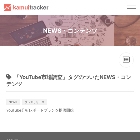
サービス一覧
NEWS・コンテンツ
kamui trackerとは
顧客別ソリューション
キャスティングサービス
YouTuberの方へ
導入事例
チャンネル運用サービス
広告主・広告代理店の方へ
資料請求
コンサルティングサービス
YouTuber事務所の方へ
ご利用ガイド
「YouTube市場調査」タグのついたNEWS・コン
テンツ
ご利用ガイド
セミナー・ノウハウ
FAQ
セミナー
お問い合わせ
NEWS
プレスリリース
ノウハウ
YouTube分析レポートプランを提供開始
法人の方
登
録
ログイン
NEWS
法人の方(試用版お申し込み)
YouTuberの方