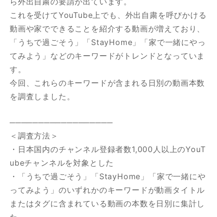
ら外出自粛の要請が出ています。
調査・分析
これを受けてYouTube上でも、外出自粛を呼びかける
動画や家でできることを紹介する動画が増えており、
「うちで過ごそう」「StayHome」「家で一緒にやっ
YouTubeマーケティング支援
てみよう」などのキーワードがトレンドとなっていま
す。
今回、これらのキーワードが含まれる日別の動画本数
kamuitrackerとは？
を調査しました。
キャスティングサービスとは
──────────────────
＜調査方法＞
チャンネル運用サービスとは
・日本国内のチャンネル登録者数1,000人以上のYouT
ubeチャンネルを対象とした
・「うちで過ごそう」「StayHome」「家で一緒にや
動画戦略から制作・活用まで。
プロ集団がフルサポート
ってみよう」のいずれかのキーワードが動画タイトル
またはタグに含まれている動画の本数を日別に集計し