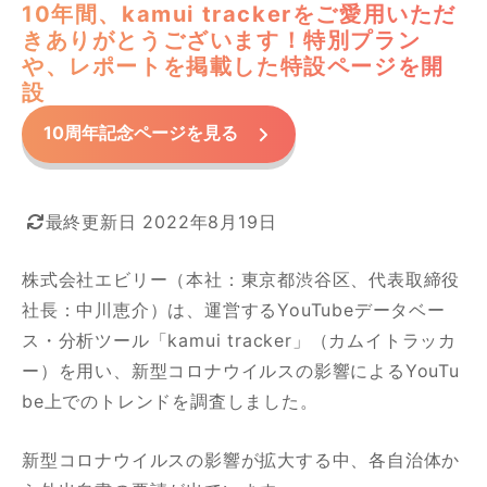
10年間、kamui trackerをご愛用いただ
きありがとうございます！特別プラン
や、レポートを掲載した特設ページを開
設
10周年記念ページを見る
最終更新日 2022年8月19日
株式会社エビリー（本社：東京都渋谷区、代表取締役
カテゴリー
社長：中川恵介）は、運営するYouTubeデータベー
ス・分析ツール「kamui tracker」（カムイトラッカ
NEWS
セミナー
ー）を用い、新型コロナウイルスの影響によるYouTu
セミナー（過去開催）
be上でのトレンドを調査しました。
ノウハウ
プレスリリース
新型コロナウイルスの影響が拡大する中、各自治体か
制作実績
掲載情報