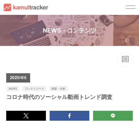
サービス一覧
NEWS・コンテンツ
kamui trackerとは
顧客別ソリューション
キャスティングサービス
YouTuberの方へ
導入事例
チャンネル運用サービス
広告主・広告代理店の方へ
資料請求
コンサルティングサービス
YouTuber事務所の方へ
ご利用ガイド
2020
4/6
ご利用ガイド
セミナー・ノウハウ
NEWS
プレスリリース
調査・分析
FAQ
コロナ時代のソーシャル動画トレンド調査
セミナー
お問い合わせ
ノウハウ
法人の方
登
録
ログイン
NEWS
法人の方(試用版お申し込み)
YouTuberの方