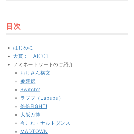
調査・分析
目次
YouTubeマーケティング支援
はじめに
大賞：「AI〇〇」
kamuitrackerとは？
ノミネートワードのご紹介
おじさん構文
キャスティングサービスとは
参院選
チャンネル運用サービスとは
Switch2
ラブブ（Labubu）
倍倍FIGHT!
動画戦略から制作・活用まで。
大阪万博
プロ集団がフルサポート
今これ・ナルトダンス
MADTOWN