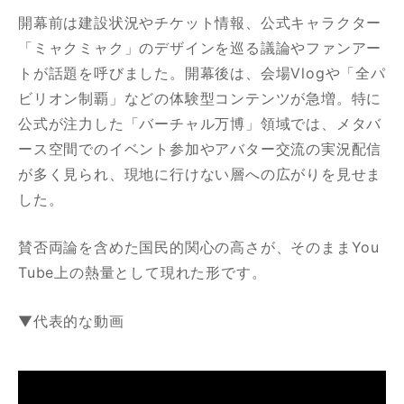
開幕前は建設状況やチケット情報、公式キャラクター
「ミャクミャク」のデザインを巡る議論やファンアー
トが話題を呼びました。開幕後は、会場Vlogや「全パ
ビリオン制覇」などの体験型コンテンツが急増。特に
公式が注力した「バーチャル万博」領域では、メタバ
ース空間でのイベント参加やアバター交流の実況配信
が多く見られ、現地に行けない層への広がりを見せま
した。
賛否両論を含めた国民的関心の高さが、そのままYou
Tube上の熱量として現れた形です。
▼代表的な動画