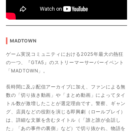
MADTOWN
ゲーム実況コミュニティにおける2025年最大の熱狂
の一つ、『GTA5』のストリーマーサーバーイベント
「MADTOWN」。
長時間に及ぶ配信アーカイブに加え、ファンによる無
数の「切り抜き動画」や「まとめ動画」によってタイ
トル数が激増したことが選定理由です。警察、ギャン
グ、店員などの役割を演じる即興劇（ロールプレイ）
は、詳細な文脈を含むタイトル（「誰と誰が会話し
た」「あの事件の裏側」など）で切り抜かれ、物語を