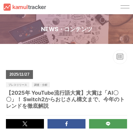
サービス一覧
NEWS・コンテンツ
kamui trackerとは
顧客別ソリューション
キャスティングサービス
YouTuberの方へ
導入事例
チャンネル運用サービス
広告主・広告代理店の方へ
資料請求
コンサルティングサービス
YouTuber事務所の方へ
ご利用ガイド
2025
11/27
ご利用ガイド
セミナー・ノウハウ
プレスリリース
調査・分析
FAQ
【2025年 YouTube流行語大賞】大賞は「AI〇
セミナー
お問い合わせ
〇」！ Switch2からおじさん構文まで、今年のト
ノウハウ
レンドを徹底解説
法人の方
登
録
ログイン
NEWS
法人の方(試用版お申し込み)
YouTuberの方